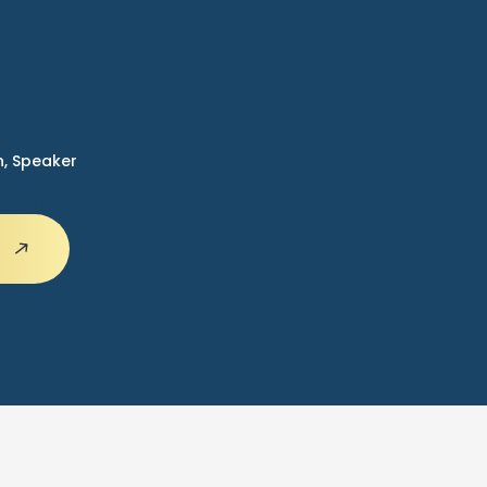
n,
Speaker
n