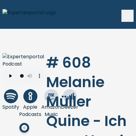
# 608
Melanie
Müller
Spotify
Apple
Amazon
Deezer
Podcasts
Music
Quine - Ich