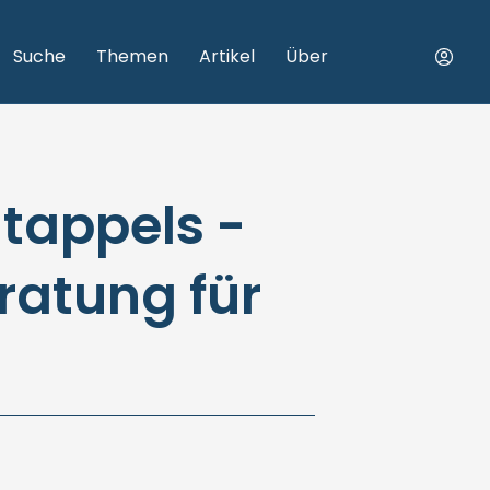
Suche
Themen
Artikel
Über
ltappels -
atung für