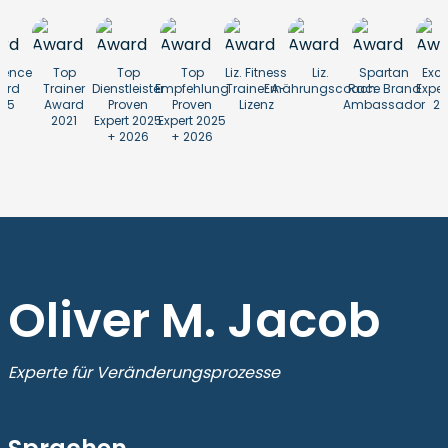
lence
Top
Top
Top
Liz. Fitness
Liz.
Spartan
Exce
ard
Trainer
Dienstleister
Empfehlung
Trainer A-
Ernährungscoach
Race Brand
Exper
25
Award
Proven
Proven
Lizenz
Ambassador
20
2021
Expert 2025
Expert 2025
+ 2026
+ 2026
Oliver M. Jacob
Experte für Veränderungsprozesse