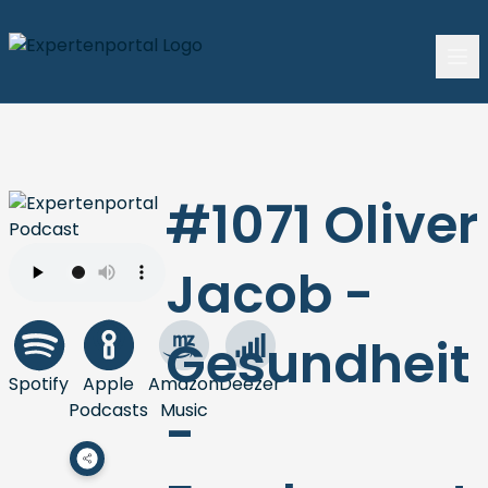
#1071 Oliver
Jacob -
Gesundheit
Spotify
Apple
Amazon
Deezer
Podcasts
Music
-