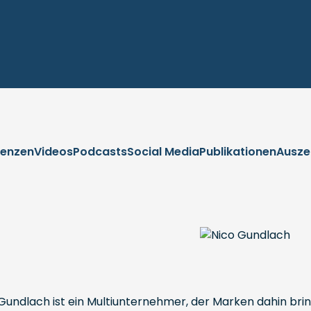
renzen
Videos
Podcasts
Social Media
Publikationen
Ausze
undlach ist ein Multiunternehmer, der Marken dahin bring