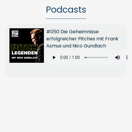
Podcasts
#050 Die Geheimnisse
erfolgreicher Pitches mit Frank
Asmus und Nico Gundlach
Ganze
Folge
anhören
Ganze
Folge
anhören