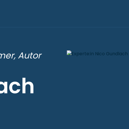
er, Autor
ach