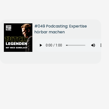
#049 Podcasting: Expertise
hörbar machen
Ganze
Folge
anhören