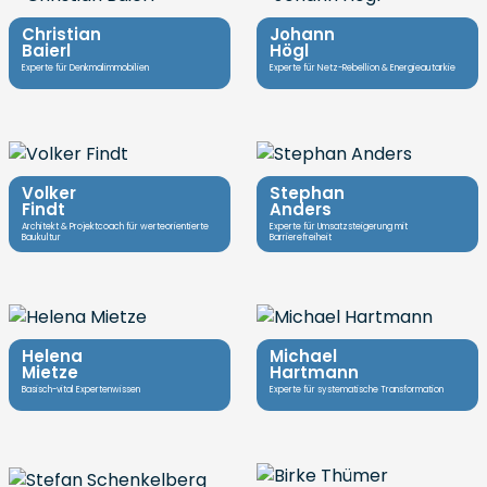
Christian
Johann
Baierl
Högl
Experte für Denkmalimmobilien
Experte für Netz-Rebellion & Energieautarkie
Volker
Stephan
Findt
Anders
Architekt & Projektcoach für werteorientierte
Experte für Umsatzsteigerung mit
Baukultur
Barrierefreiheit
Helena
Michael
Mietze
Hartmann
Basisch-vital Expertenwissen
Experte für systematische Transformation