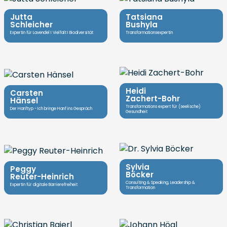
Jutta
Tatsiana
Schleicher
Bushyla
Expertin für Lavendel I Vielfalt I Biodiversität
Transformationsexpertin
Heidi
Carsten
Zachert-Bohr
Hänsel
Transformations expert für (seelische)
Der Hanftyp - Ich bringe Hanf ins Gespräch
Gesundheit
Sylvia
Peggy
Böcker
Reuter-Heinrich
Consulting & Speaking, Leadership &
Expertin für digitale Barrierefreiheit
Transformation