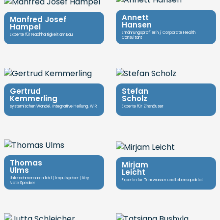
Annett
Manfred Josef
Hansen
Hampel
Ernährungsprofilerin / Corporate Health
Experte für Nachhaltigkeit am Bau
Consultant
Gertrud
Stefan
Kemmerling
Scholz
systemischen Wandel, integrative Heilung, WIR
Experte für Zinshäuser
Thomas
Mirjam
Ulms
Leicht
Unternehmensarchitekt | Impulsgeber | Key
Expertin für Trinkwasser und Lebensqualität
Note Speaker