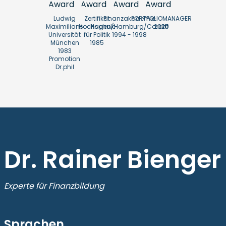
Ludwig
Zertifikat
Finanzakademie
PORTFOLIOMANAGER
Maximilians
Hochschule
Hagen/Hamburg/Cardiff
2020
Universität
für Politik
1994 - 1998
München
1985
1983
Promotion
Dr.phil
Dr. Rainer Bienger
Experte für Finanzbildung
Sprachen