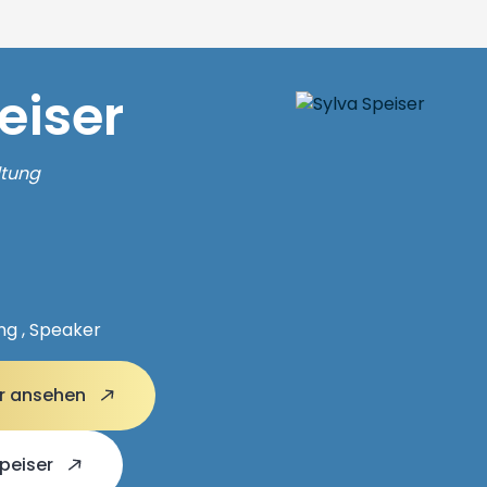
eiser
ltung
ng , Speaker
ser ansehen
Speiser