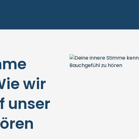
imme
ie wir
f unser
hören