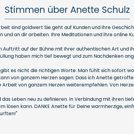
Stimmen über Anette Schulz
rbeit sind goldwert Sie geht auf Kunden und ihre Geschicht
d an dir arbeiten. Ihre Meditationen und ihre online Kur
Auftritt auf der Bühne mit ihrer authentischen Art und i
 Erfüllung haben mich tief bewegt und zum Nachdenken ang
gibt es nicht die richtigen Worte. Man fühlt sich sofort 
kann von ganzem Herzen sagen: Dass ich Anette getroffen 
hre Arbeit von ganzem Herzen weiterempfehlen. Von Herze
nd das Leben neu zu definieren. In Verbindung mit ihren ti
blem lösen kann. DANKE Anette für Deine warmherzige, ei
urften!"