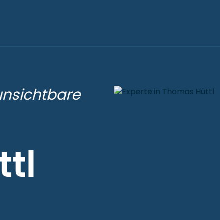
unsichtbare
tl