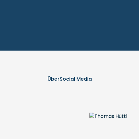
Über
Social Media