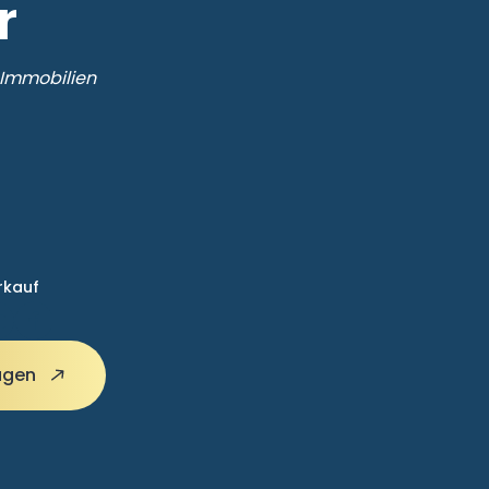
r
 Immobilien
rkauf
agen