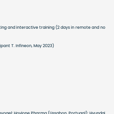
ting and interactive training (2 days in remote and no
ipant T. Infineon, May 2023)
vogel; Hovione Pharma (Lissabon, Portugal); Hyundai