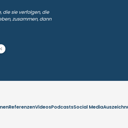
 die sie verfolgen, die
e leben, zusammen, dann
men
Referenzen
Videos
Podcasts
Social Media
Auszeichn