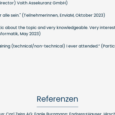
Director) Voith Assekuranz GmbH)
für alle sein." (Teilnehmerinnen, EnviaM, Oktober 2023)
stic about the topic and very knowledgeable. Very interes
Informatik, May 2023)
aining (technical/non-technical) I ever attended.” (Partic
Referenzen
 Carl Zeiss AG; Eagle Burgmann; Endress+Hauser, Hirsch