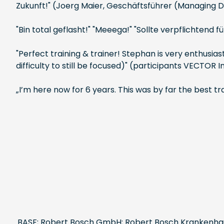
Zukunft!" (Joerg Maier, Geschäftsführer (Managing 
"Bin total geflasht!" "Meeega!" "Sollte verpflichtend 
"Perfect training & trainer! Stephan is very enthusia
difficulty to still be focused)" (participants VECTOR 
„I’m here now for 6 years. This was by far the best tr
BASF; Robert Bosch GmbH; Robert Bosch Krankenhaus;