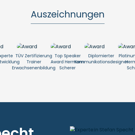
Auszeichnungen
xperte
TÜV Zertifizierung
Top Speaker
Diplomierter
Platinu
twicklung
Trainer
Award Hermann
Kommunikationsdesigner
Her
Erwachsenenbildung
Scherer
Sch
pecht