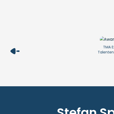
TMA E
Talenten
Stefan S