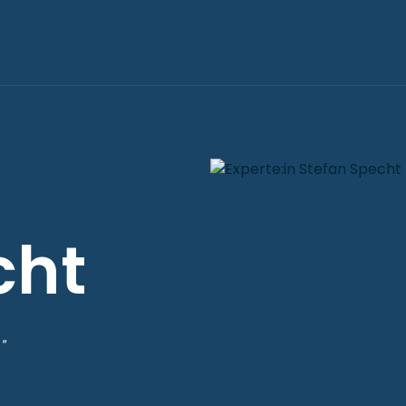
cht
"