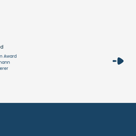
m Award
mann
erer