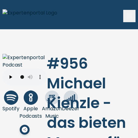
#956
Michael
Kienzle -
Spotify
Apple
Amazon
Deezer
Podcasts
Music
das bieten