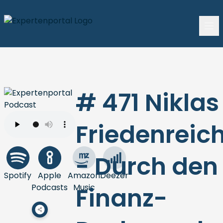
# 471 Niklas
Friedenreic
- Durch den
Spotify
Apple
Amazon
Deezer
Podcasts
Music
Finanz-