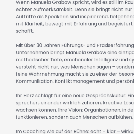
Wenn Manuela Grabow spricht, wird es still im Raum
echter Aufmerksamkeit. Denn sie bringt nicht nur 
Auftritte als Speakerin sind inspirierend, tiefgehe
mit Klarheit, bewegt mit Erfahrung und begeistert 
schafft.
Mit über 30 Jahren Führungs- und Praxiserfahrung 
Unternehmen bringt Manuela Grabow eine einziga
methodischer Tiefe, emotionaler Intelligenz und sy
versteht nicht nur, was Menschen sagen – sondern
feine Wahrnehmung macht sie zu einer der beso
Kommunikation, Konfliktmanagement und persönli
Ihr Herz schlägt für eine neue Gesprächskultur: Ei
sprechen, einander wirklich zuhören, kreative Lö
wachsen können. Ihre Vision: Organisationen, in d
funktionieren, sondern auch Menschen aufblühen.
Im Coaching wie auf der Bühne: echt – klar – wirku