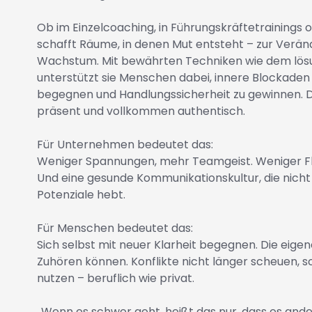
Ob im Einzelcoaching, in Führungskräftetrainings
schafft Räume, in denen Mut entsteht – zur Verän
Wachstum. Mit bewährten Techniken wie dem lös
unterstützt sie Menschen dabei, innere Blockaden z
begegnen und Handlungssicherheit zu gewinnen. Da
präsent und vollkommen authentisch.
Für Unternehmen bedeutet das:
Weniger Spannungen, mehr Teamgeist. Weniger Flu
Und eine gesunde Kommunikationskultur, die nicht
Potenziale hebt.
Für Menschen bedeutet das:
Sich selbst mit neuer Klarheit begegnen. Die eige
Zuhören können. Konflikte nicht länger scheuen, 
nutzen – beruflich wie privat.
„Wenn es schwer geht, heißt das nur, dass es ander