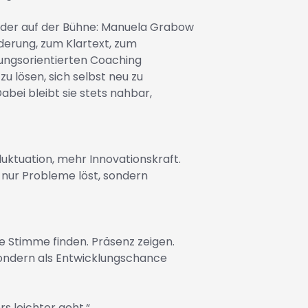
 oder auf der Bühne: Manuela Grabow
derung, zum Klartext, zum
ungsorientierten Coaching
u lösen, sich selbst neu zu
bei bleibt sie stets nahbar,
ktuation, mehr Innovationskraft.
 nur Probleme löst, sondern
ne Stimme finden. Präsenz zeigen.
sondern als Entwicklungschance
s leichter geht.“