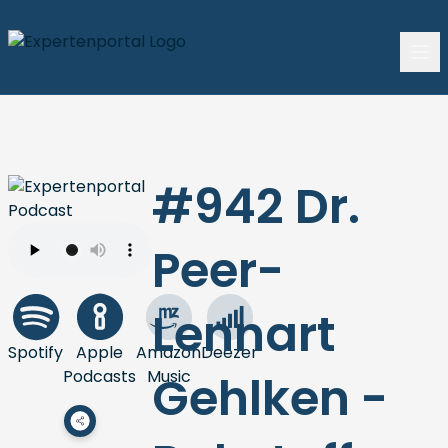
#942 Dr.
Peer-
Lennart
Spotify
Apple
Amazon
Deezer
Podcasts
Music
Gehlken -