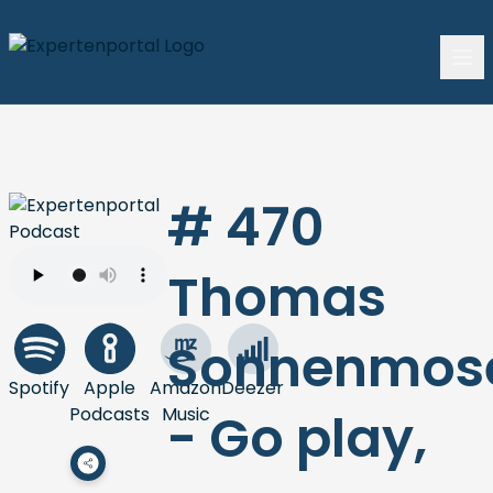
# 470
Thomas
Sonnenmos
Spotify
Apple
Amazon
Deezer
Podcasts
Music
- Go play,