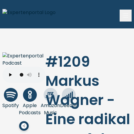
#1209
Markus
Wagner -
Spotify
Apple
Amazon
Deezer
Podcasts
Music
Eine radikal