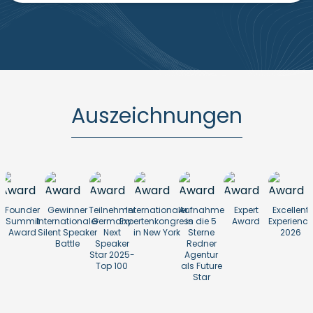
Auszeichnungen
Founder
Gewinner
Teilnehmer
Internationaler
Aufnahme
Expert
Excellent
Summit
Internationaler
Germany
Expertenkongress
in die 5
Award
Experience
Award
Silent Speaker
Next
in New York
Sterne
2026
Battle
Speaker
Redner
Star 2025-
Agentur
Top 100
als Future
Star