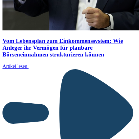
Vom Lebensplan zum Einkommenssystem: Wie
Anleger ihr Vermögen für planbare
Börseneinnahmen strukturieren können
Artikel lesen