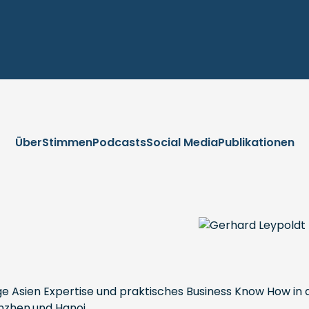
Über
Stimmen
Podcasts
Social Media
Publikationen
e Asien Expertise und praktisches Business Know How in d
nzhen,und Hanoi.