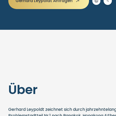
Gerhard Leypoldt Anfragen
Über
Gerhard Leypoldt zeichnet sich durch jahrzehntelang
Problemstadtteil Nr.1 nach Bangkok, Hongkong &She