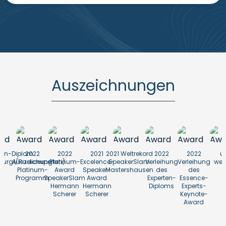
Auszeichnungen
ten-Diplom
2022
2022
2021
2021 Weltrekord
2022
2022
u
burg1/Radioexperten)
Auszeichung
Platinum-
Excelence-
SpeakerSlam
Verleihung
Verleihung
weit
Platinum-
Award
Speaker-
Mastershausen
des
des
Programm
SpeakerSlam
Award
Experten-
Essence-
Hermann
Hermann
Diploms
Experts-
Scherer
Scherer
Keynote-
Award