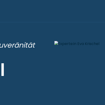
uveränität
l