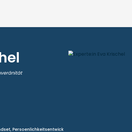
hel
uveränität
ndset,
Persoenlichkeitsentwick