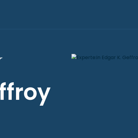
r
ffroy