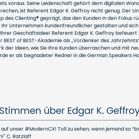
ets voraus. Seine Leidenschaft gehört dem digitalen Wandel
echen, ist Referent Edgar K. Geffroy nicht genug. Der U
zip des Clienting® geprägt, das den Kunden in den Fokus r
hr Unternehmen kundenfreundlicher gestalten und sich som
Ihrer Geschäftsidee! Referent Edgar K. Geffroy befeuert 
der BEST of BEST-Akademie als „Vordenker des Jahrzehnts
erk der Ideen, wie Sie Ihre Kunden überraschen und mit 
urde er als begnadeter Redner in die German Speakers 
Stimmen über Edgar K. Geffro
uf unser #ModernCX! Toll zu sehen, wenn jemand so “bren
!" C. Ratzlaff