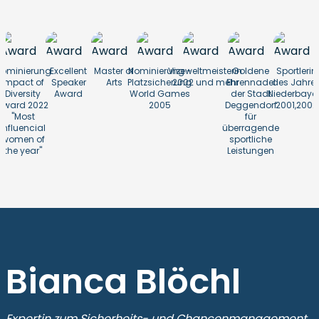
ominierung
Excellent
Master of
Nominierung -
Vizeweltmeisterin
Goldene
Sportlerin
Impact of
Speaker
Arts
Platzsicherung
2002 und mehr
Ehrennadel
des Jahre
Diversity
Award
World Games
der Stadt
Niederbaye
Award 2022
2005
Deggendorf
2001,2002
"Most
für
influencial
überragende
women of
sportliche
the year"
Leistungen
Bianca Blöchl
Expertin zum Sicherheits- und Chancenmanagement