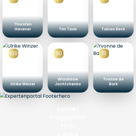
Thorsten
Havener
Tim Taxis
Tobias Beck
109
110
111
Wladislaw
Yvonne de
Ulrike Winzer
Jachtchenko
Bark
Kontakt
Erstgespräch
FAQs
Karriere