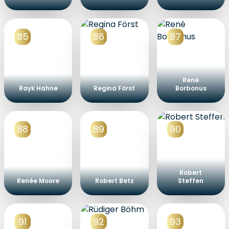
85
86
87
René
Rayk Hahne
Regina Först
Borbonus
88
89
90
Robert
Renée Moore
Robert Betz
Steffen
91
92
93