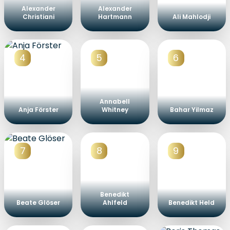
Alexander
Alexander
Christiani
Hartmann
Ali Mahlodji
4
5
6
Annabell
Anja Förster
Whitney
Bahar Yilmaz
7
8
9
Benedikt
Beate Glöser
Ahlfeld
Benedikt Held