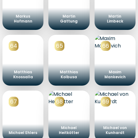
Markus
Martin
Martin
Hofmann
Gattung
Limbeck
64
65
66
Matthias
Matthias
Maxim
Knossalla
Kolbusa
Mankevich
67
68
69
Michael
Michael von
Michael Ehlers
Heitkötter
Kunhardt