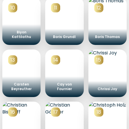
10
11
12
Biyon
Kattilathu
Boris Grundl
Boris Thomas
13
14
15
Carsten
Cay von
Beyreuther
Fournier
Chrissi Joy
16
17
18