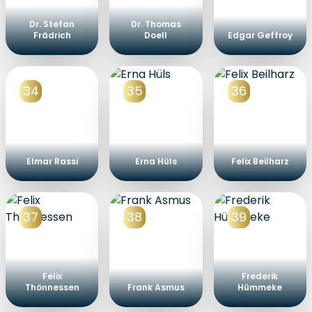
Dr. Stefan
Dr. Thomas
Frädrich
Doell
Edgar Geffroy
34
35
36
Elmar Rassi
Erna Hüls
Felix Beilharz
37
38
39
Felix
Frederik
Thönnessen
Frank Asmus
Hümmeke