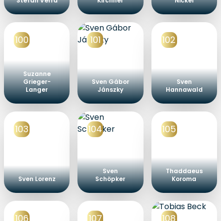
Stefan Verra
Kirchner
Nickel
100
101
102
Suzanne
Grieger-
Sven Gábor
Sven
Langer
Jánszky
Hannawald
103
104
105
Sven
Thaddaeus
Sven Lorenz
Schöpker
Koroma
106
107
108