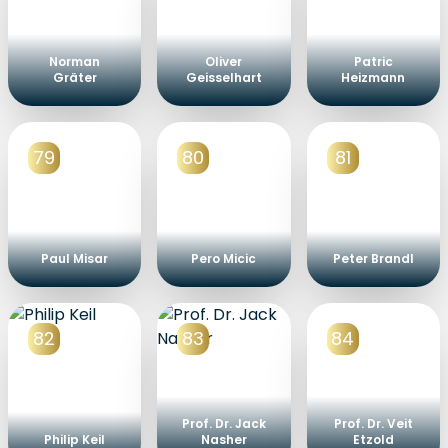
Norman
Oliver
Patric
Gräter
Geisselhart
Heizmann
79
80
81
Paul Misar
Pero Micic
Peter Brandl
82
83
84
Prof. Dr. Jack
Prof. Dr. Veit
Philip Keil
Nasher
Etzold