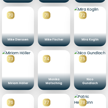
70
71
72
Mike Dierssen
Mike Fischer
Mira Koglin
73
74
75
Monika
Nico
Miriam Höller
Matschnig
Gundlach
76
77
78