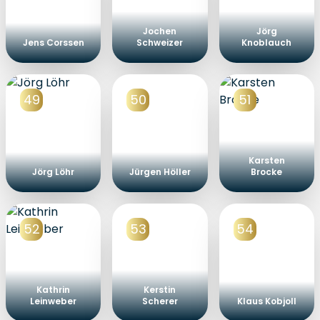
Jochen
Jörg
Jens Corssen
Schweizer
Knoblauch
49
50
51
Karsten
Jörg Löhr
Jürgen Höller
Brocke
52
53
54
Kathrin
Kerstin
Leinweber
Scherer
Klaus Kobjoll