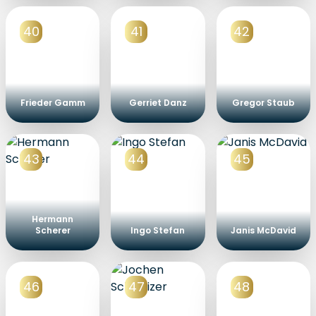
40
41
42
Frieder Gamm
Gerriet Danz
Gregor Staub
43
44
45
Hermann
Scherer
Ingo Stefan
Janis McDavid
46
47
48