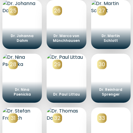
25
26
27
Dr. Johanna
Dr. Marco von
Dr. Martin
Dahm
Münchhausen
Schlott
28
29
30
Dr. Nina
Dr. Reinhard
Psenicka
Dr. Paul Littau
Sprenger
31
32
33