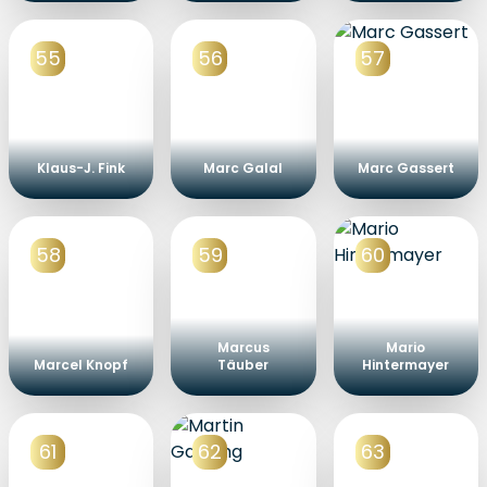
55
56
57
Klaus-J. Fink
Marc Galal
Marc Gassert
58
59
60
Marcus
Mario
Marcel Knopf
Täuber
Hintermayer
61
62
63