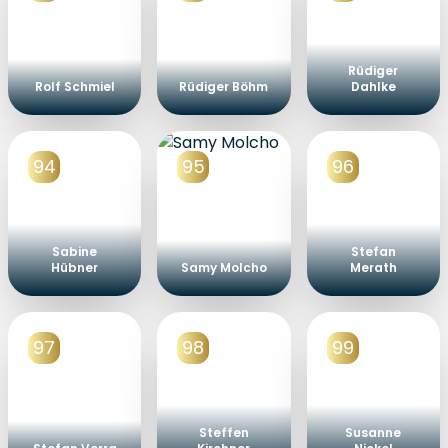
Rüdiger
Rolf Schmiel
Rüdiger Böhm
Dahlke
94
95
96
Sabine
Stefan
Hübner
Samy Molcho
Merath
97
98
99
Steffen
Susanne