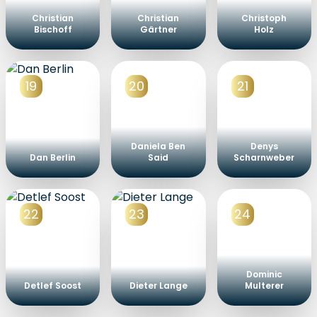
Christian
Christian
Christoph
Bischoff
Gärtner
Holz
19
20
21
Daniela Ben
Denys
Dan Berlin
Said
Scharnweber
22
23
24
Dominic
Detlef Soost
Dieter Lange
Multerer