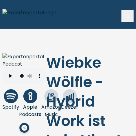
Wiebke
Wölfle -
Hybrid
Spotify
Apple
Amazon
Deezer
Podcasts
Music
Work ist