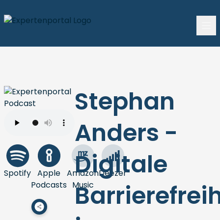
Stephan
Anders -
Digitale
Spotify
Apple
Amazon
Deezer
Podcasts
Music
Barrierefreih