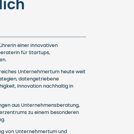
ich
ührerin einer innovativen
aterin für Startups,
en.
lgreiches Unternehmertum heute weit
rategien, datengetriebene
igkeit, Innovation nachhaltig in
rungen aus Unternehmensberatung,
nderzentrums zu einem besonderen
ng.
erung von Unternehmertum und