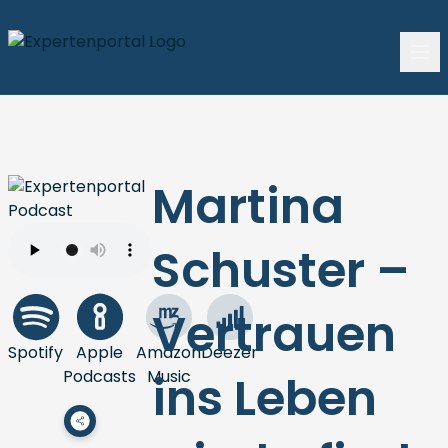
Martina
Schuster –
Vertrauen
Spotify
Apple
Amazon
Deezer
Podcasts
Music
ins Leben