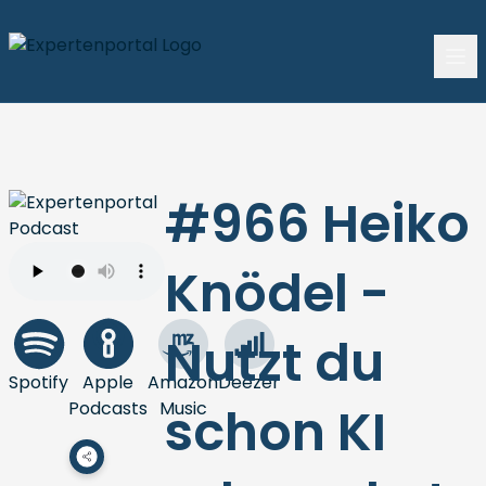
#966 Heiko
Knödel -
Nutzt du
Spotify
Apple
Amazon
Deezer
Podcasts
Music
schon KI