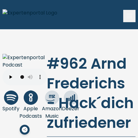
#962 Arnd
Frederichs
- Hack´dich
Spotify
Apple
Amazon
Deezer
Podcasts
Music
zufriedener