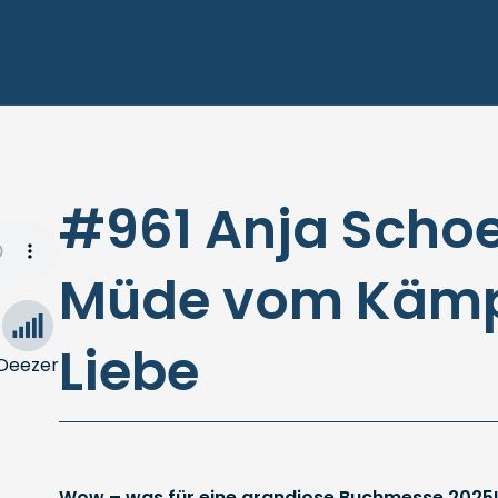
#961 Anja Scho
Müde vom Kämpf
Liebe
Deezer
Wow – was für eine grandiose Buchmesse 2025