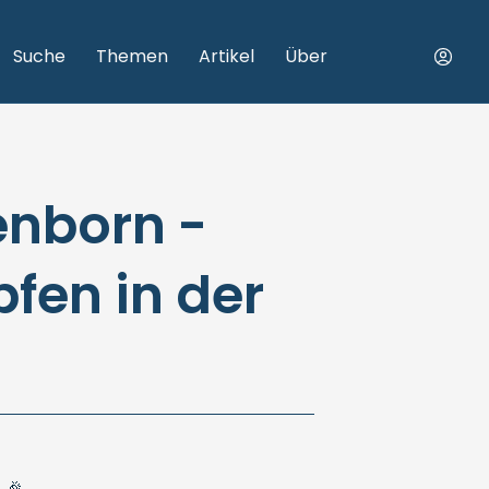
Suche
Themen
Artikel
Über
enborn -
en in der
!
🎉