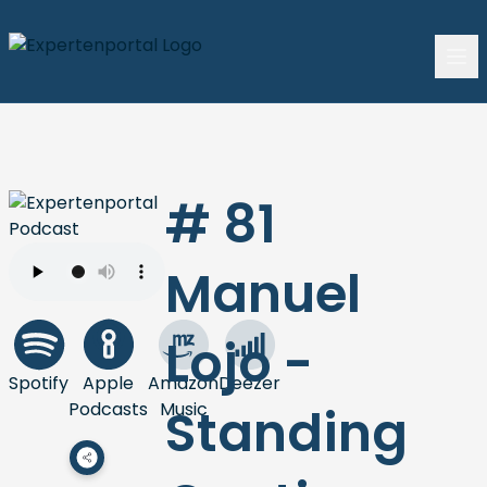
# 81
Manuel
Lojo -
Spotify
Apple
Amazon
Deezer
Podcasts
Music
Standing