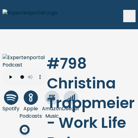
#798
Christina
Trappmeier
Spotify
Apple
Amazon
Deezer
Podcasts
Music
- Work Life