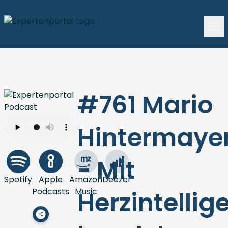
#761 Mario
Hintermaye
- Mit
Spotify
Apple
Amazon
Deezer
Podcasts
Music
Herzintellig