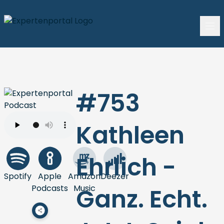
#753
Kathleen
Ehrlich -
Spotify
Apple
Amazon
Deezer
Podcasts
Music
Ganz. Echt.