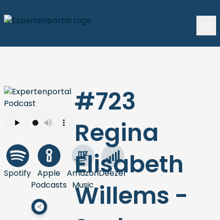
#723
Regina
Elisabeth
Spotify
Apple
Amazon
Deezer
Podcasts
Music
Willems -