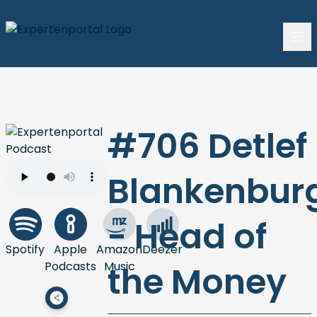
#706 Detlef
Blankenbur
- Head of
Spotify
Apple
Amazon
Deezer
Podcasts
Music
the Money