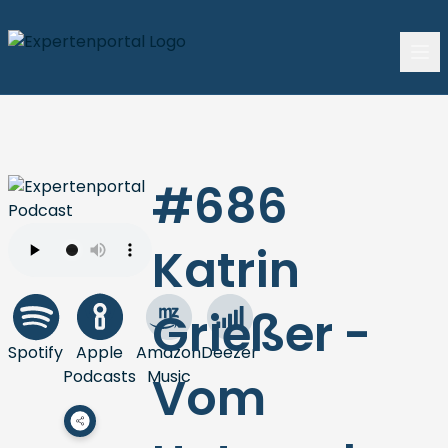
#686
Katrin
Grießer -
Spotify
Apple
Amazon
Deezer
Podcasts
Music
Vom