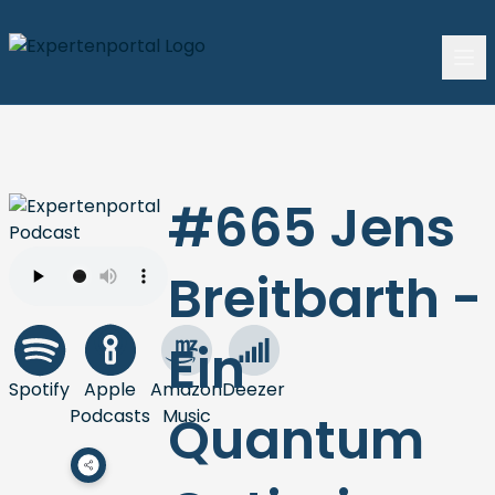
#665 Jens
Breitbarth -
Ein
Spotify
Apple
Amazon
Deezer
Podcasts
Music
Quantum