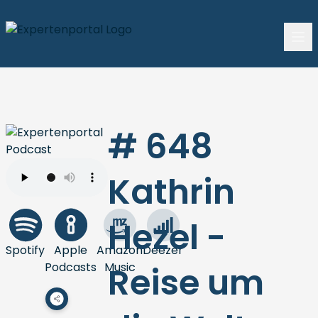
# 648
Kathrin
Hezel -
Spotify
Apple
Amazon
Deezer
Podcasts
Music
Reise um