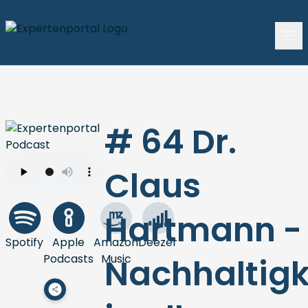
# 64 Dr.
Claus
Hartmann -
Spotify
Apple
Amazon
Deezer
Podcasts
Music
Nachhaltigk