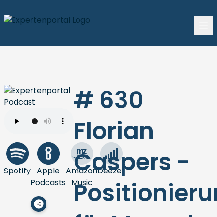
# 630
Florian
Caspers -
Spotify
Apple
Amazon
Deezer
Podcasts
Music
Positionier