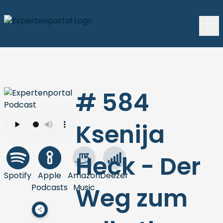
# 584
Ksenija
Heck - Der
Spotify
Apple
Amazon
Deezer
Podcasts
Music
Weg zum