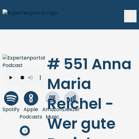
# 551 Anna
Maria
Reichel -
Spotify
Apple
Amazon
Deezer
Podcasts
Music
Wer gute