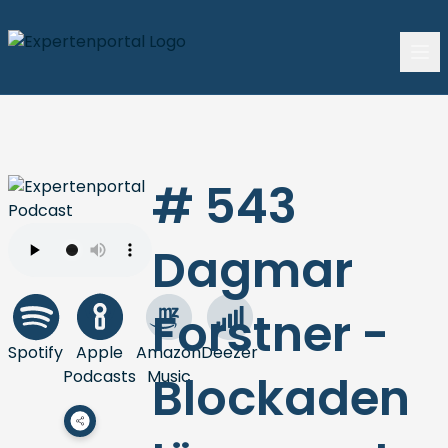
# 543
Dagmar
Forstner -
Spotify
Apple
Amazon
Deezer
Podcasts
Music
Blockaden