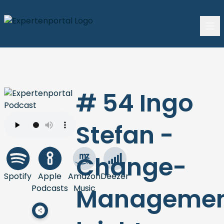
# 54 Ingo
Stefan -
Change-
Spotify
Apple
Amazon
Deezer
Podcasts
Music
Manageme